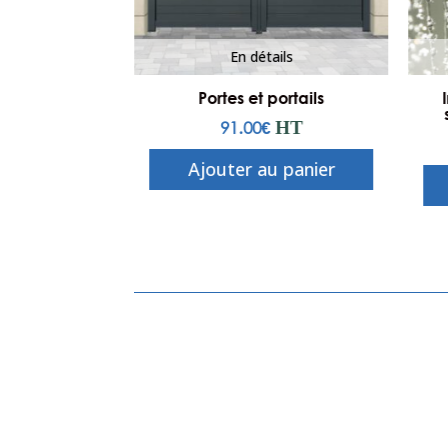
ails
En détails
lace une
Portes et portails
prévention
91.00
€
HT
 aux produits
isocyanates
âtiment
Ajouter au panier
HT
u panier