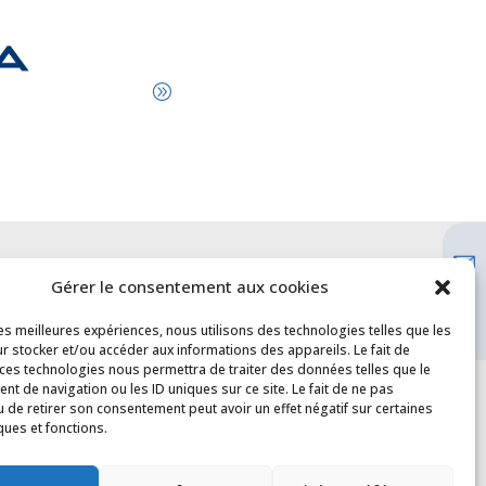
Liens utiles
Gérer le consentement aux cookies
Lebatiment.fr
les meilleures expériences, nous utilisons des technologies telles que les
r stocker et/ou accéder aux informations des appareils. Le fait de
Observatoires des métiers du BTP
 ces technologies nous permettra de traiter des données telles que le
CONSTRUCTYS
t de navigation ou les ID uniques sur ce site. Le fait de ne pas
FAFCEA
u de retirer son consentement peut avoir un effet négatif sur certaines
CPF en détails
ques et fonctions.
VAE en détails