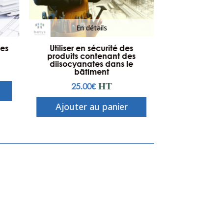
En détails
En 
des
Utiliser en sécurité des
Portes 
produits contenant des
pié
diisocyanates dans le
91.
bâtiment
25.00
€
HT
Ajouter
Ajouter au panier