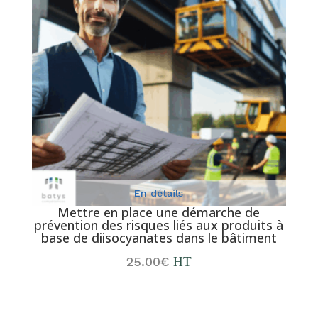
En détails
Mettre en place une démarche de
prévention des risques liés aux produits à
base de diisocyanates dans le bâtiment
25.00
€
HT
Aj
Ajouter au panier