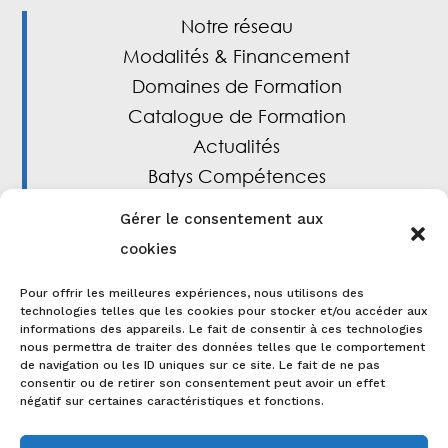
Notre réseau
Modalités & Financement
Domaines de Formation
Catalogue de Formation
Actualités
Batys Compétences
Gérer le consentement aux
cookies
Liens utiles
Pour offrir les meilleures expériences, nous utilisons des
technologies telles que les cookies pour stocker et/ou accéder aux
Lebatiment.fr
informations des appareils. Le fait de consentir à ces technologies
Observatoires des métiers du BTP
nous permettra de traiter des données telles que le comportement
de navigation ou les ID uniques sur ce site. Le fait de ne pas
CONSTRUCTYS
consentir ou de retirer son consentement peut avoir un effet
négatif sur certaines caractéristiques et fonctions.
FAFCEA
CPF en détails