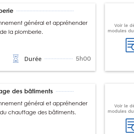
---€
berie
nnement général et appréhender
Voir le d
modules du
 de la plomberie.

Durée
5h00
---€
ffage des bâtiments
nnement général et a
ppréhender
Voir le d
modules du
 du chauffage des bâtiments.