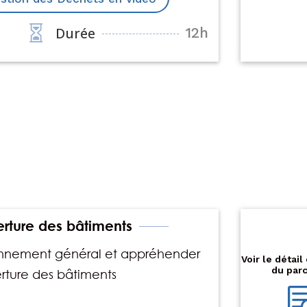

Durée
12h
---€
verture des bâtiments
nnement général et appréhender
Voir le détai
du par
erture des bâtiments