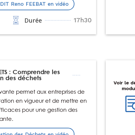
UDIT Reno FEEBAT en vidéo

Durée
17h30
--
TS : Comprendre les
on des déchets
-€
Voir le d
modu
vante permet aux entreprises de
tation en vigueur et de mettre en
fficaces pour une gestion des
ante.
stion des Déchets en vidéo