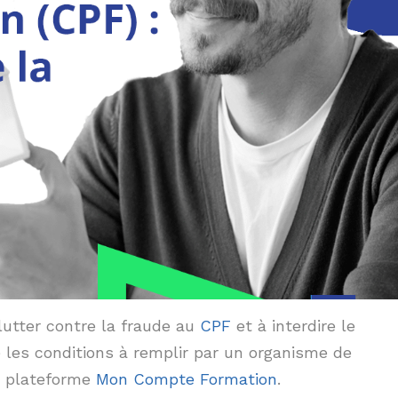
lutter contre la fraude au
CPF
et à interdire le
e les conditions à remplir par un organisme de
la plateforme
Mon Compte Formation
.