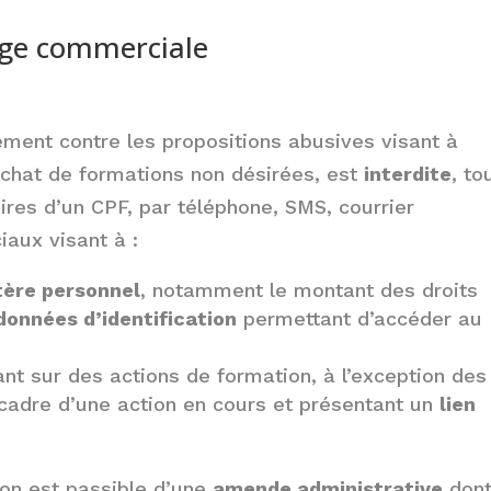
age commerciale
ement contre les propositions abusives visant à
achat de formations non désirées, est
interdite
, to
ires d’un CPF, par téléphone, SMS, courrier
iaux visant à :
tère personnel
, notamment le montant des droits
données d’identification
permettant d’accéder au
nt sur des actions de formation, à l’exception des
e cadre d’une action en cours et présentant un
lien
ion est passible d’une
amende administrative
dont