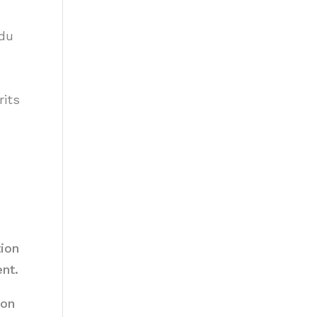
 du
rits
tion
nt.
Mon