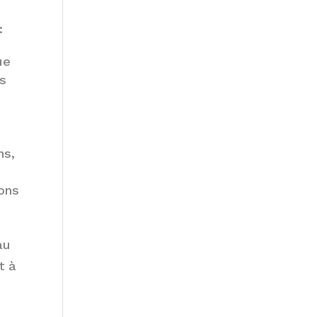
:
ue
es
ns,
ions
au
t à